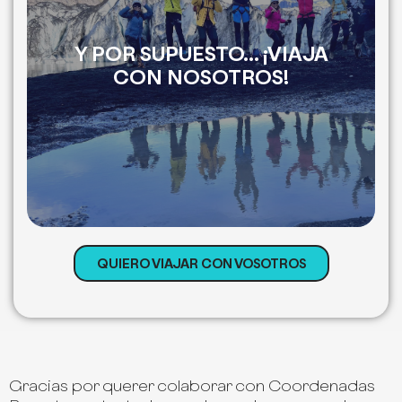
Simplemente al participar en alguno de nuestros
viajes nos están ayudando a seguir con nuestra
Y POR SUPUESTO... ¡VIAJA
misión, y además donamos una parte de nuestros
CON NOSOTROS!
beneficios directamente a proyectos con los que
colaboramos por lo que tú también les estás
apoyando, así que anímate y viaja con nosotros!
QUIERO VIAJAR CON VOSOTROS
Gracias por querer colaborar con Coordenadas