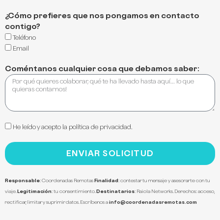
¿Cómo prefieres que nos pongamos en contacto
contigo?
Teléfono
Email
Coméntanos cualquier cosa que debamos saber:
He leído y acepto
la política de privacidad.
ENVIAR SOLICITUD
Responsable
: Coordenadas Remotas
Finalidad
: contestar tu mensaje y asesorarte con tu
viaje.
Legitimación
: tu consentimiento.
Destinatarios
: Raiola Networks. Derechos: acceso,
rectificar, limitar y suprimir datos. Escríbenos a
info@coordenadasremotas.com