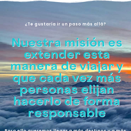
Ir
al
contenido
¿Te gustaría ir un paso más allá?
Nuestra misión es
extender esta
manera de viajar y
que cada vez más
personas elijan
hacerlo de forma
responsable
Para ello queremos llegar a más destinos y a más