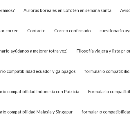
oramos?
Auroras boreales en Lofoten en semana santa
Aviso
ar correo
Contacto
Correo confirmado
cuestionario ay
nario ayúdanos a mejorar (otra vez)
Filosofía viajera y lista prio
rio compatibilidad ecuador y galápagos
formulario compatibili
rio compatibilidad Indonesia con Patricia
Formulario compatibi
rio compatibilidad Malasia y Singapur
formulario compatibilid